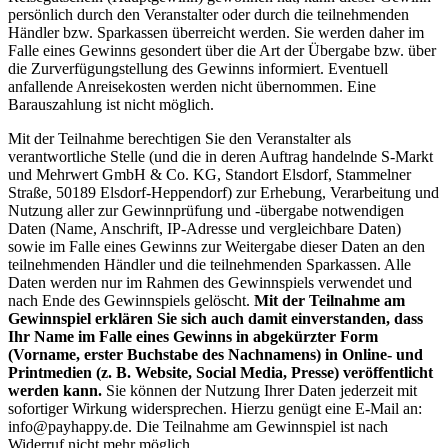
persönlich durch den Veranstalter oder durch die teilnehmenden
Händler bzw. Sparkassen überreicht werden. Sie werden daher im
Falle eines Gewinns gesondert über die Art der Übergabe bzw. über
die Zurverfügungstellung des Gewinns informiert. Eventuell
anfallende Anreisekosten werden nicht übernommen. Eine
Barauszahlung ist nicht möglich.
Mit der Teilnahme berechtigen Sie den Veranstalter als
verantwortliche Stelle (und die in deren Auftrag handelnde S-Markt
und Mehrwert GmbH & Co. KG, Standort Elsdorf, Stammelner
Straße, 50189 Elsdorf-Heppendorf) zur Erhebung, Verarbeitung und
Nutzung aller zur Gewinnprüfung und -übergabe notwendigen
Daten (Name, Anschrift, IP-Adresse und vergleichbare Daten)
sowie im Falle eines Gewinns zur Weitergabe dieser Daten an den
teilnehmenden Händler und die teilnehmenden Sparkassen. Alle
Daten werden nur im Rahmen des Gewinnspiels verwendet und
nach Ende des Gewinnspiels gelöscht.
Mit der Teilnahme am
Gewinnspiel erklären Sie sich auch damit einverstanden, dass
Ihr Name im Falle eines Gewinns in abgekürzter Form
(Vorname, erster Buchstabe des Nachnamens) in Online- und
Printmedien (z. B. Website, Social Media, Presse) veröffentlicht
werden kann.
Sie können der Nutzung Ihrer Daten jederzeit mit
sofortiger Wirkung widersprechen. Hierzu genügt eine E-Mail an:
info@payhappy.de. Die Teilnahme am Gewinnspiel ist nach
Widerruf nicht mehr möglich.