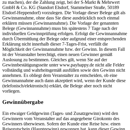
zu machen), der die Zahlung zeigt, bei der S-Markt & Mehrwert
GmbH & Co. KG (Standort Elsdorf, Stammelner Straße, 50189
Elsdorf-Heppendorf) vorzulegen. Die Vorlage dieser Belege gilt als
Gewinnannahme, ohne dass Sie diese ausdrücklich noch einmal
erklären müssen (Gewinnannahme). Die Vorlage der genannten
Belege (Gewinnannahme) muss bis spätestens 7 Tage nach der
individuellen Gewinnprüfung erfolgen. Erfolgt die Gewinnannahme
durch Übermittlung der Belege oder aufgrund einer entsprechenden
Erklärung nicht innerhalb dieser 7-Tages-Frist, verfällt die
Möglichkeit der Gewinnannahme bzw. der Gewinn. In diesem Fall
ist der Veranstalter berechtigt, einen neuen Gewinner gemäß
Auslosung zu bestimmen. Gleiches gilt, wenn Sie auf der
Gewinnbestätigungsseite unter www.payhappy.de nicht alle Felder
vollständig und wahrheitsgemäß ausfüllen sowie den Gewinn nicht
annehmen. Es obliegt dem Veranstalter zu entscheiden, ob eine
Gewinnannahme auch dann akzeptiert wird, wenn der Kunde diese
(telefonisch/elektronisch) erklärt, die Belege aber noch nicht
vorliegen.
Gewinnübergabe
Ein etwaiger Geldgewinn (Tages- und Zusatzgewinn) wird den
Gewinnern vom Veranstalter auf das angegebene Girokonto des
Gewinners überwiesen. Sofern der Kunde eine Reise bzw. einen
Reisegutschein (Hauptgewinn) gewonnen hat, kann dieser Gewinn